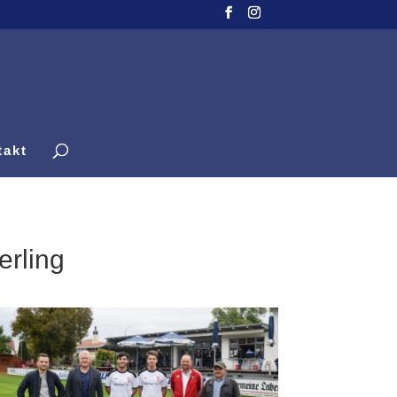
takt
erling